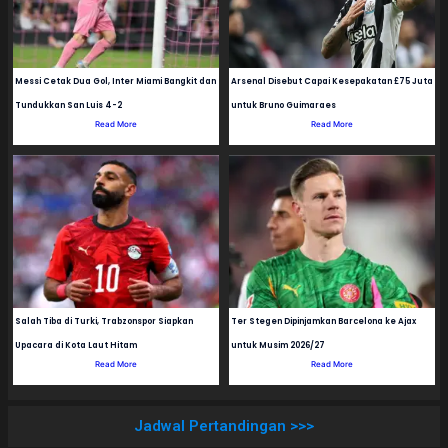
Messi Cetak Dua Gol, Inter Miami Bangkit dan
Arsenal Disebut Capai Kesepakatan £75 Juta
Tundukkan San Luis 4-2
untuk Bruno Guimaraes
Read More
Read More
Salah Tiba di Turki, Trabzonspor Siapkan
Ter Stegen Dipinjamkan Barcelona ke Ajax
Upacara di Kota Laut Hitam
untuk Musim 2026/27
Read More
Read More
Jadwal Pertandingan >>>