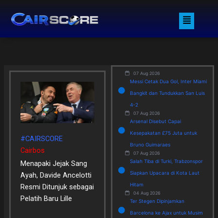
Skip
Menu
to
content
07 Aug 2026
Messi Cetak Dua Gol, Inter Miami
Bangkit dan Tundukkan San Luis
4-2
07 Aug 2026
Arsenal Disebut Capai
Kesepakatan £75 Juta untuk
#CAIRSCORE
Bruno Guimaraes
Cairbos
07 Aug 2026
Salah Tiba di Turki, Trabzonspor
Menapaki Jejak Sang
Siapkan Upacara di Kota Laut
Ayah, Davide Ancelotti
Hitam
Resmi Ditunjuk sebagai
04 Aug 2026
Pelatih Baru Lille
Ter Stegen Dipinjamkan
Barcelona ke Ajax untuk Musim