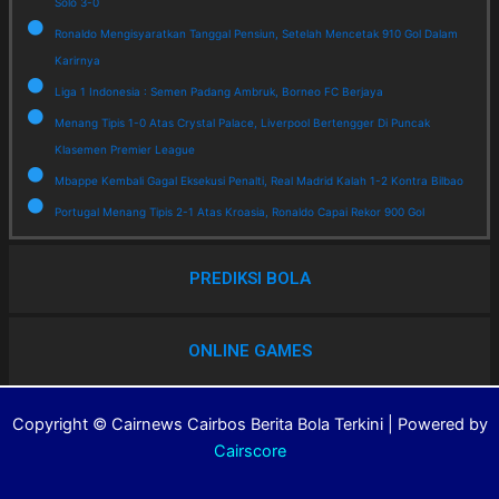
Solo 3-0
Ronaldo Mengisyaratkan Tanggal Pensiun, Setelah Mencetak 910 Gol Dalam
Karirnya
Liga 1 Indonesia : Semen Padang Ambruk, Borneo FC Berjaya
Menang Tipis 1-0 Atas Crystal Palace, Liverpool Bertengger Di Puncak
Klasemen Premier League
Mbappe Kembali Gagal Eksekusi Penalti, Real Madrid Kalah 1-2 Kontra Bilbao
Portugal Menang Tipis 2-1 Atas Kroasia, Ronaldo Capai Rekor 900 Gol
PREDIKSI BOLA
ONLINE GAMES
Copyright © Cairnews Cairbos Berita Bola Terkini | Powered by
Cairscore