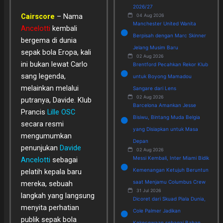
2026/27
Cairscore
– Nama
04 Aug 2026
Manchester United Wanita
Ancelotti
kembali
Berpisah dengan Marc Skinner
bergema di dunia
Jelang Musim Baru
sepak bola Eropa, kali
02 Aug 2026
ini bukan lewat Carlo
Brentford Pecahkan Rekor Klub
sang legenda,
untuk Boyong Mamadou
melainkan melalui
Sangare dari Lens
02 Aug 2026
putranya, Davide. Klub
Barcelona Amankan Jesse
Prancis
Lille OSC
Bisiwu, Bintang Muda Belgia
secara resmi
yang Disiapkan untuk Masa
mengumumkan
Depan
penunjukan
Davide
02 Aug 2026
Messi Kembali, Inter Miami Bidik
Ancelotti
sebagai
Kemenangan Ketujuh Beruntun
pelatih kepala baru
saat Menjamu Columbus Crew
mereka, sebuah
31 Jul 2026
langkah yang langsung
Dicoret dari Skuad Piala Dunia,
menyita perhatian
Cole Palmer Jadikan
publik sepak bola
Kekecewaan sebagai Bahan