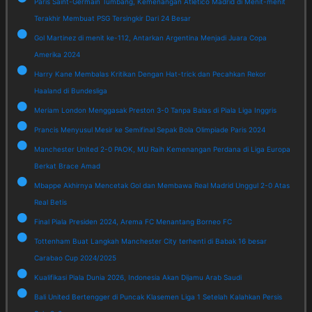
Paris Saint-Germain Tumbang, Kemenangan Atletico Madrid di Menit-menit
Terakhir Membuat PSG Tersingkir Dari 24 Besar
Gol Martinez di menit ke-112, Antarkan Argentina Menjadi Juara Copa
Amerika 2024
Harry Kane Membalas Kritikan Dengan Hat-trick dan Pecahkan Rekor
Haaland di Bundesliga
Meriam London Menggasak Preston 3-0 Tanpa Balas di Piala Liga Inggris
Prancis Menyusul Mesir ke Semifinal Sepak Bola Olimpiade Paris 2024
Manchester United 2-0 PAOK, MU Raih Kemenangan Perdana di Liga Europa
Berkat Brace Amad
Mbappe Akhirnya Mencetak Gol dan Membawa Real Madrid Unggul 2-0 Atas
Real Betis
Final Piala Presiden 2024, Arema FC Menantang Borneo FC
Tottenham Buat Langkah Manchester City terhenti di Babak 16 besar
Carabao Cup 2024/2025
Kualifikasi Piala Dunia 2026, Indonesia Akan Dijamu Arab Saudi
Bali United Bertengger di Puncak Klasemen Liga 1 Setelah Kalahkan Persis